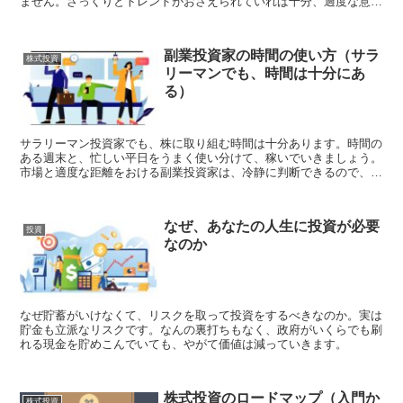
ません。ざっくりとトレンドがおさえられていれば十分、過度な意識
は不要です。
副業投資家の時間の使い方（サラ
株式投資
リーマンでも、時間は十分にあ
る）
サラリーマン投資家でも、株に取り組む時間は十分あります。時間の
ある週末と、忙しい平日をうまく使い分けて、稼いでいきましょう。
市場と適度な距離をおける副業投資家は、冷静に判断できるので、有
利です。
なぜ、あなたの人生に投資が必要
投資
なのか
なぜ貯蓄がいけなくて、リスクを取って投資をするべきなのか。実は
貯金も立派なリスクです。なんの裏打ちもなく、政府がいくらでも刷
れる現金を貯めこんでいても、やがて価値は減っていきます。
株式投資のロードマップ（入門か
株式投資